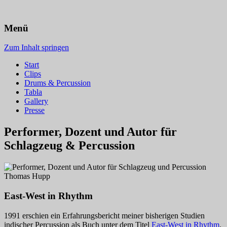
Thomas Hupp
Menü
Zum Inhalt springen
Start
Clips
Drums & Percussion
Tabla
Gallery
Presse
Performer, Dozent und Autor für
Schlagzeug & Percussion
East-West in Rhythm
1991 erschien ein Erfahrungsbericht meiner bisherigen Studien
indischer Percussion als Buch unter dem Titel
East-West in Rhythm
.