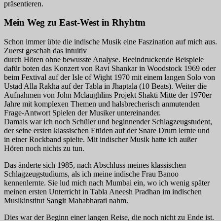
präsentieren.
Mein Weg zu East-West in Rhyhtm
Schon immer übte die indische Musik eine Faszination auf mich aus.
Zuerst geschah das intuitiv
durch Hören ohne bewusste Analyse. Beeindruckende Beispiele
dafür boten das Konzert von Ravi Shankar in Woodstock 1969 oder
beim Fextival auf der Isle of Wight 1970 mit einem langen Solo von
Ustad Alla Rakha auf der Tabla in Jhaptala (10 Beats). Weiter die
Aufnahmen von John Mclaughlins Projekt Shakti Mitte der 1970er
Jahre mit komplexen Themen und halsbrecherisch anmutenden
Frage-Antwort Spielen der Musiker untereinander.
Damals war ich noch Schüler und beginnender Schlagzeugstudent,
der seine ersten klassischen Etüden auf der Snare Drum lernte und
in einer Rockband spielte. Mit indischer Musik hatte ich außer
Hören noch nichts zu tun.
Das änderte sich 1985, nach Abschluss meines klassischen
Schlagzeugstudiums, als ich meine indische Frau Banoo
kennenlernte. Sie lud mich nach Mumbai ein, wo ich wenig später
meinen ersten Unterricht in Tabla Aneesh Pradhan im indischen
Musikinstitut Sangit Mahabharati nahm.
Dies war der Beginn einer langen Reise, die noch nicht zu Ende ist.