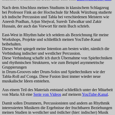
Nach dem Abschluss meines Studiums in klassischem Schlagzeug
bei Professor Fink an der Hochschule für Musik Würzburg studierte
ich indische Percussion und Tabla bei verschiedenen Meistern wie
Aneesh Pradhan, Arjun Shejwal, Suresh Talwalkar und Zakir
Hussain, der auch das Vorwort für mein Buch schrieb.
East-West in Rhythm habe ich seitdem als Bezeichnung für meine
Workshops, Projekte und schließlich meinen YouTube-Kanal
beibehalten.
Dieses Wort spiegelt meine Intention am besten wider, nämlich die
Verbindung indischer und westlicher Percussion.
Diese Verbindung schaffe ich durch Übernahme von Spieltechniken
und rhythmischen Strukturen, wie zum Beispiel asymmetrische
Gruppierungen
in Drum-Grooves oder Drum-Solos und Spieltechniken wie der
Tabla-Roll auf Conga. Diese Fusion lässt immer wieder neue
musikalische Ideen entstehen.
Aus einem Teil des Materials entstand schließlich unter der Mitarbeit
von Maria Alt eine
Serie von Videos
auf meinem
YouTube-Kanal
.
Damit sollen Drummern, Percussionisten und andern an Rhythmik
interessierten Musikern die Ergebnisse der fruchtbaren Beziehungen
meinen Studien in westlicher und östlicher (hier: indischer) Musik