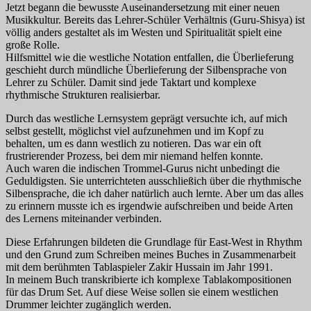
Jetzt begann die bewusste Auseinandersetzung mit einer neuen
Musikkultur. Bereits das Lehrer-Schüler Verhältnis (Guru-Shisya) ist
völlig anders gestaltet als im Westen und Spiritualität spielt eine
große Rolle.
Hilfsmittel wie die westliche Notation entfallen, die Überlieferung
geschieht durch mündliche Überlieferung der Silbensprache von
Lehrer zu Schüler. Damit sind jede Taktart und komplexe
rhythmische Strukturen realisierbar.
Durch das westliche Lernsystem geprägt versuchte ich, auf mich
selbst gestellt, möglichst viel aufzunehmen und im Kopf zu
behalten, um es dann westlich zu notieren. Das war ein oft
frustrierender Prozess, bei dem mir niemand helfen konnte.
Auch waren die indischen Trommel-Gurus nicht unbedingt die
Geduldigsten. Sie unterrichteten ausschließich über die rhythmische
Silbensprache, die ich daher natürlich auch lernte. Aber um das alles
zu erinnern musste ich es irgendwie aufschreiben und beide Arten
des Lernens miteinander verbinden.
Diese Erfahrungen bildeten die Grundlage für East-West in Rhythm
und den Grund zum Schreiben meines Buches in Zusammenarbeit
mit dem berühmten Tablaspieler Zakir Hussain im Jahr 1991.
In meinem Buch transkribierte ich komplexe Tablakompositionen
für das Drum Set. Auf diese Weise sollen sie einem westlichen
Drummer leichter zugänglich werden.