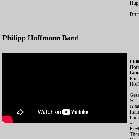
Hup
–
Dru
Philipp Hoffmann Band
Phil
Hof
Ban
Phil
Hof
–
Ges
&
Gita
Rai
Lam
–
Key
Tho