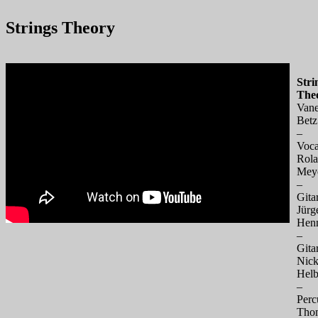
Strings Theory
Stri
The
Vane
Betz
–
Voca
Rol
Mey
–
Gita
Jürg
Henn
–
Gita
Nick
Helb
–
Perc
Tho