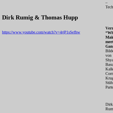
–
Tech
Dirk Rumig & Thomas Hupp
Vern
https://www.youtube.com/watch?v=4rjP1sSefhw
“Wh
Mai
mee
Gan
Bild
von
Shy
Basu
Kalk
Corn
Kru
Stüh
Part
Dirk
Rum