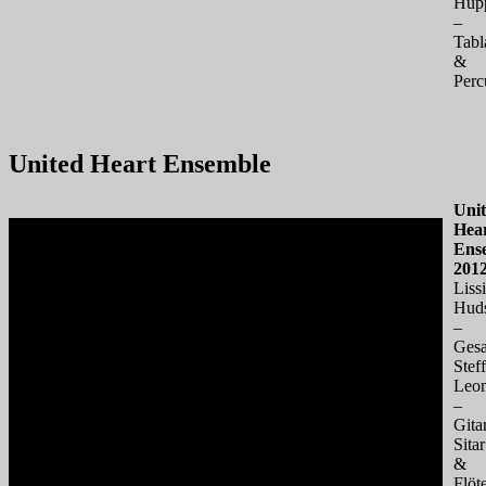
Hup
–
Tabl
&
Perc
United Heart Ensemble
Uni
Hea
Ens
201
Lissi
Hud
–
Ges
Stef
Leo
–
Gitar
Sitar
&
Flöt