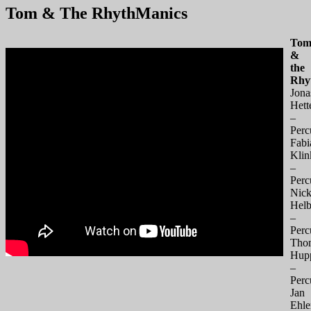
Tom & The RhythManics
To
&
the
Rhy
Jona
Hett
–
Perc
Fabi
Klin
–
Perc
Nick
Helb
–
Perc
Tho
Hup
–
Perc
Jan
Ehle