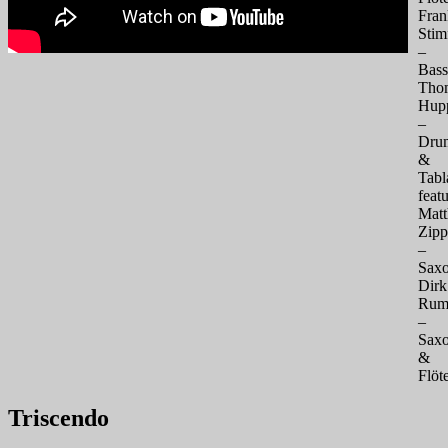
Fran
Stim
–
Bass
Tho
Hup
–
Dru
&
Tabl
feat
Matt
Zipp
–
Sax
Dirk
Rum
–
Sax
&
Flöt
Triscendo