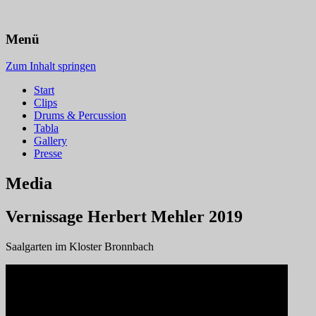
Thomas Hupp
Menü
Zum Inhalt springen
Start
Clips
Drums & Percussion
Tabla
Gallery
Presse
Media
Vernissage Herbert Mehler 2019
Saalgarten im Kloster Bronnbach