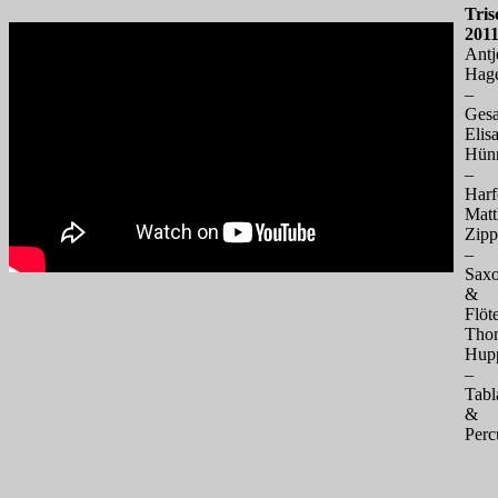
Tris
201
Antj
Hag
–
Ges
Elis
Hün
–
Harf
Matt
Zipp
–
Sax
&
Flöt
Tho
Hup
–
Tabl
&
Perc